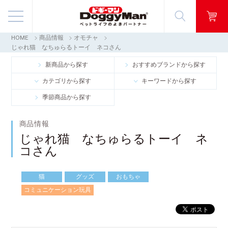
HOME
商品情報
オモチャ
商品情報
じゃれ猫 なちゅらるトーイ ネコさん
新商品から探す
おすすめブランドから探す
映像ギャラリー
カテゴリから探す
キーワードから探す
季節商品から探す
知る・楽しむ
商品情報
お客様窓口・Q＆A
じゃれ猫 なちゅらるトーイ ネ
コさん
会社情報
猫
グッズ
おもちゃ
採用情報
コミュニケーション玩具