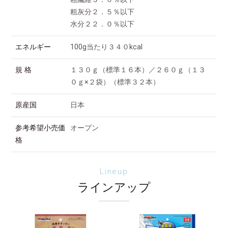
粗灰分２．５％以下
水分２２．０％以下
エネルギー
100g当たり３４０kcal
規 格
１３０ｇ（標準１６本）／２６０ｇ（１３
０ｇ×２袋）（標準３２本）
原産国
日本
参考希望小売価
オープン
格
Lineup
ラインアップ