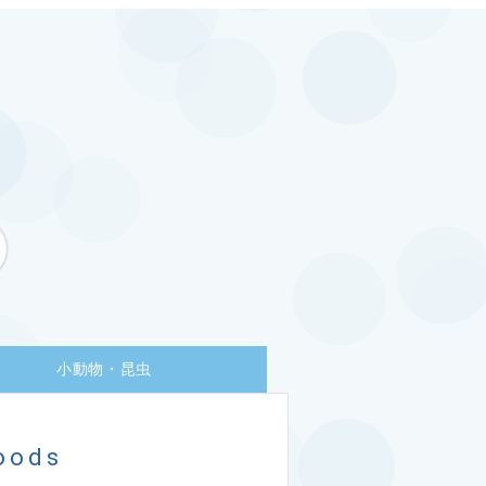
小動物・昆虫
oods