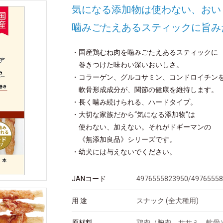
気になる添加物は使わない、おい
噛みごたえあるスティックに旨み
・国産鶏むね肉を噛みごたえあるスティックに
巻きつけた味わい深いおいしさ。
・コラーゲン、グルコサミン、コンドロイチン
軟骨形成成分が、関節の健康を維持します。
・長く噛み続けられる、ハードタイプ。
・大切な家族だから“気になる添加物”は
使わない、加えない。それがドギーマンの
《無添加良品》シリーズです。
・幼犬には与えないでください。
JANコード
4976555823950/4976555
用 途
スナック (全犬種用)
原材料
鶏肉（胸肉、ササミ、軟骨