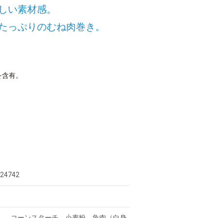
しい素材感。
たっぷりのむね肉巻き。
を含有。
824742
）、コーンスターチ、小麦粉、魚肉（白身