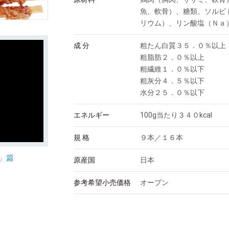
魚、軟骨）、糖類、ソルビ
リウム）、リン酸塩（Ｎａ
成 分
粗たん白質３５．０％以上
粗脂肪２．０％以上
粗繊維１．０％以下
粗灰分４．５％以下
水分２５．０％以下
エネルギー
100g当たり３４０kcal
規 格
９本／１６本
」篇
原産国
日本
参考希望小売価格
オープン