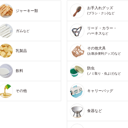
お手入れグッズ
ジャーキー類
(ブラシ・クシ)など
リード・カラー・
ガム
など
ハーネス
など
その他犬具
乳製品
(お散歩便利グッズ)など
防虫
飲料
(ノミ取り・虫よけ)など
その他
キャリーバッグ
食器など