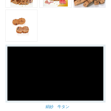
絹紗 牛タン