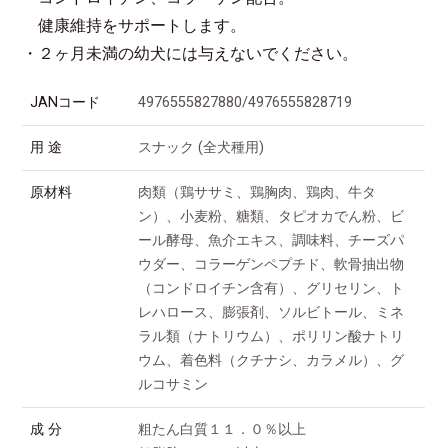
健康維持をサポートします。
・２ヶ月未満の幼犬には与えないでください。
JANコード
4976555827880/4976555828719
用 途
スナック (全犬種用)
原材料
肉類（鶏ササミ、鶏胸肉、鶏肉、牛タ
ン）、小麦粉、糖類、タピオカでん粉、ビ
ール酵母、魚介エキス、調味料、チーズパ
ウダー、コラーゲンペプチド、軟骨抽出物
（コンドロイチン含有）、グリセリン、ト
レハロース、膨張剤、ソルビトール、ミネ
ラル類（ナトリウム）、ポリリン酸ナトリ
ウム、着色料（クチナシ、カラメル）、グ
ルコサミン
成 分
粗たん白質１１．０％以上