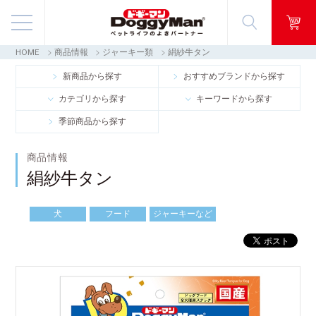
HOME
商品情報
ジャーキー類
絹紗牛タン
商品情報
新商品から探す
おすすめブランドから探す
カテゴリから探す
キーワードから探す
映像ギャラリー
季節商品から探す
知る・楽しむ
商品情報
絹紗牛タン
お客様窓口・Q＆A
犬
フード
ジャーキーなど
会社情報
採用情報