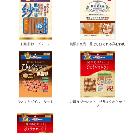
低脂肪紗 プレーン
無添加良品 香ばしほぐれる鶏むね肉
ひとくちダイス ササミ
ごほうびセレクト ササミやわらかリ
ブ