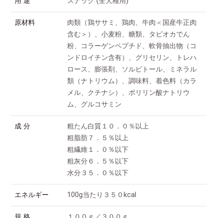
用 途
スナック (全犬種用)
原材料
肉類（鶏ササミ、鶏肉、牛肉＜国産牛正肉
含む＞）、小麦粉、糖類、タピオカでん
粉、コラーゲンペプチド、軟骨抽出物（コ
ンドロイチン含有）、グリセリン、トレハ
ロース、膨張剤、ソルビトール、ミネラル
類（ナトリウム）、調味料、着色料（カラ
メル、クチナシ）、ポリリン酸ナトリウ
ム、グルコサミン
成 分
粗たん白質１０．０％以上
粗脂肪７．５％以上
粗繊維１．０％以下
粗灰分６．５％以下
水分３５．０％以下
エネルギー
100g当たり３５０kcal
規 格
１００ｇ／３００ｇ