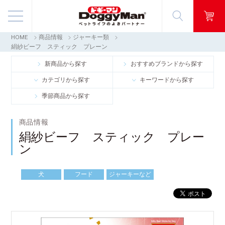
HOME
商品情報
ジャーキー類
商品情報
絹紗ビーフ スティック プレーン
新商品から探す
おすすめブランドから探す
映像ギャラリー
カテゴリから探す
キーワードから探す
季節商品から探す
知る・楽しむ
商品情報
お客様窓口・Q＆A
絹紗ビーフ スティック プレー
ン
会社情報
犬
フード
ジャーキーなど
採用情報