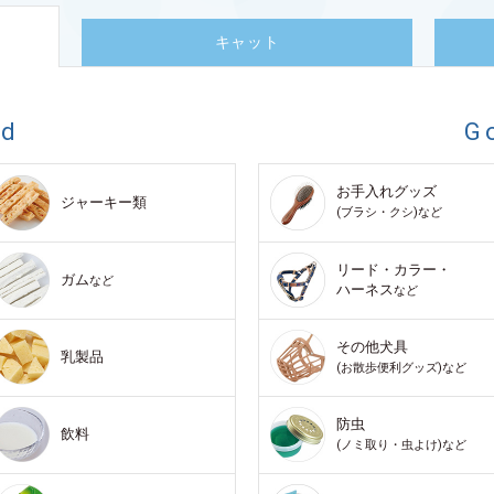
キャット
od
G
お手入れグッズ
ジャーキー類
(ブラシ・クシ)など
リード・カラー・
ガム
など
ハーネス
など
その他犬具
乳製品
(お散歩便利グッズ)など
防虫
飲料
(ノミ取り・虫よけ)など