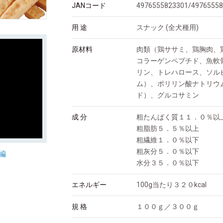
JANコード
4976555823301/4976555
用 途
スナック (全犬種用)
原材料
肉類（鶏ササミ、鶏胸肉、
コラーゲンペプチド、魚軟
リン、トレハロース、ソル
ム）、ポリリン酸ナトリウ
ド）、グルコサミン
成 分
粗たんぱく質１１．０％以
粗脂肪５．５％以上
粗繊維１．０％以下
粗灰分５．０％以下
編
水分３５．０％以下
エネルギー
100g当たり３２０kcal
規 格
１００ｇ／３００ｇ