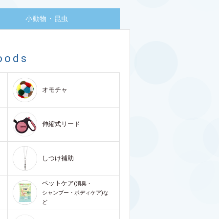
小動物・昆虫
oods
オモチャ
伸縮式リード
しつけ補助
ペットケア
(消臭・
シャンプー・ボディケア)な
ど