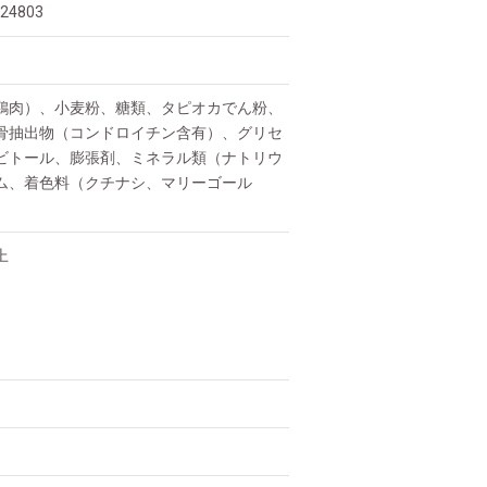
824803
鶏肉）、小麦粉、糖類、タピオカでん粉、
骨抽出物（コンドロイチン含有）、グリセ
ビトール、膨張剤、ミネラル類（ナトリウ
ム、着色料（クチナシ、マリーゴール
上