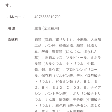
す。
JANコード
4976555810790
用 途
主食 (全犬種用)
原材料
肉類（鶏肉、鶏ササミ）、小麦粉、大豆加
工品、パン粉、植物油脂、糖類、脱脂大
豆、酵母、野菜類（にんじん、ほうれん
草）、魚肉エキス、ソルビトール、ミネラ
ル類（カルシウム、ナトリウム、亜鉛、
鉄、銅、ヨウ素）、プロピレングリコー
ル、保存料（ソルビン酸、デヒドロ酢酸ナ
トリウム）、ビタミン類（Ａ、Ｂ１、Ｂ
２、Ｂ４、Ｂ１２、Ｃ、Ｄ３、Ｅ、ナイア
シン、パントテン酸）、ポリリン酸ナトリ
ウム、くん液、膨張剤、発色剤（亜硝酸ナ
トリウム）、着色料（酸化チタン、赤１０
６、黄４、青１）、ｐＨ調整剤