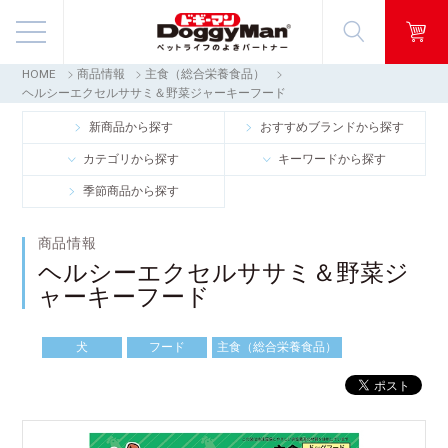
HOME
商品情報
主食（総合栄養食品）
商品情報
ヘルシーエクセルササミ＆野菜ジャーキーフード
新商品から探す
おすすめブランドから探す
映像ギャラリー
カテゴリから探す
キーワードから探す
季節商品から探す
知る・楽しむ
商品情報
お客様窓口・Q＆A
ヘルシーエクセルササミ＆野菜ジ
ャーキーフード
会社情報
犬
フード
主食（総合栄養食品）
採用情報