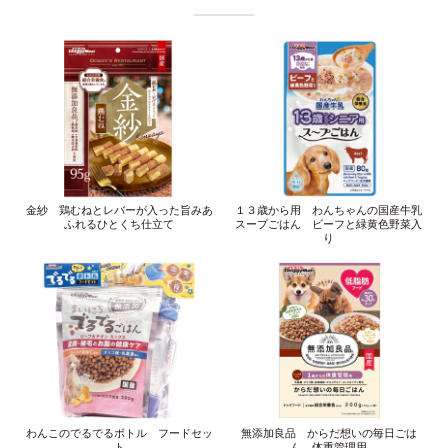
金紗 鶏むねとレバーが入った旨みあ
１３歳から用 わんちゃんの国産牛乳
ふれるひとくち仕立て
スープごはん ビーフと緑黄色野菜入
り
わんこのでるでるボトル フードセッ
無添加良品 からだ想いの毎日ごは
ト
ん 体重管理用