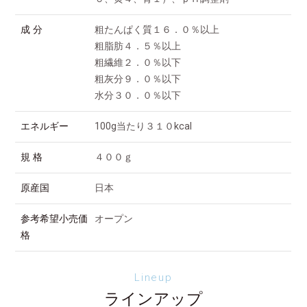
成 分
粗たんぱく質１６．０％以上
粗脂肪４．５％以上
粗繊維２．０％以下
粗灰分９．０％以下
水分３０．０％以下
エネルギー
100g当たり３１０kcal
規 格
４００ｇ
原産国
日本
参考希望小売価
オープン
格
Lineup
ラインアップ