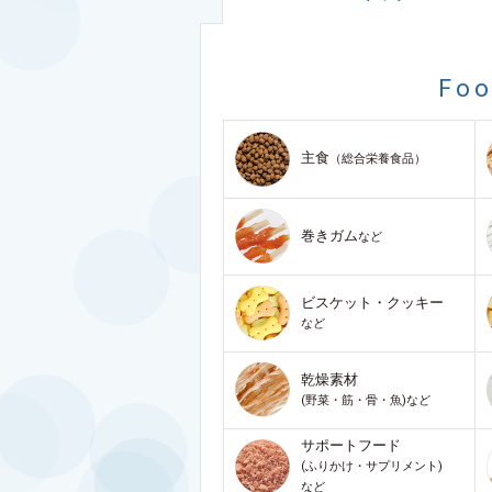
Fo
主食
（総合栄養食品）
巻きガム
など
ビスケット・クッキー
など
乾燥素材
(野菜・筋・骨・魚)など
サポートフード
(ふりかけ・サプリメント)
など