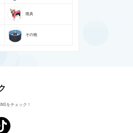
雨具
その他
ク
NSをチェック！