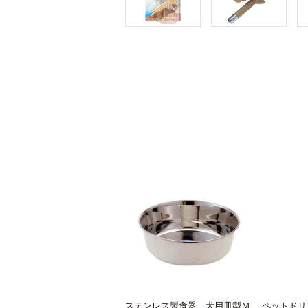
ステンレス製食器 犬用皿型Ｍ
ペットドリ