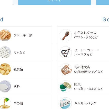
od
G
お手入れグッズ
ジャーキー類
(ブラシ・クシ)など
リード・カラー・
ガム
など
ハーネス
など
その他犬具
乳製品
(お散歩便利グッズ)など
防虫
飲料
(ノミ取り・虫よけ)など
その他
キャリーバッグ