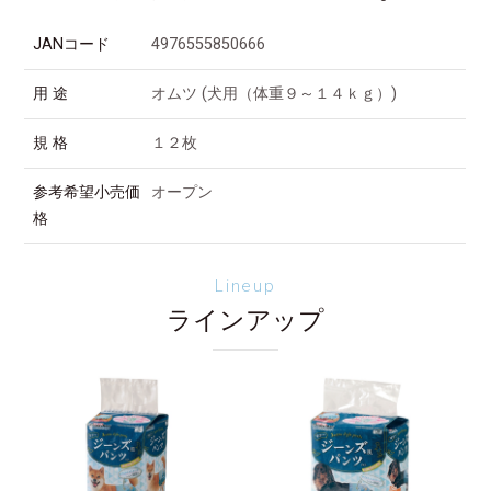
JANコード
4976555850666
用 途
オムツ (犬用（体重９～１４ｋｇ）)
規 格
１２枚
参考希望小売価
オープン
格
Lineup
ラインアップ