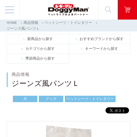
HOME
商品情報
ペットシーツ・トイレタリー
商品情報
ジーンズ風パンツＬ
新商品から探す
おすすめブランドから探す
映像ギャラリー
カテゴリから探す
キーワードから探す
季節商品から探す
知る・楽しむ
商品情報
お客様窓口・Q＆A
ジーンズ風パンツＬ
会社情報
犬
グッズ
ペットシーツ・トイレタリー
採用情報