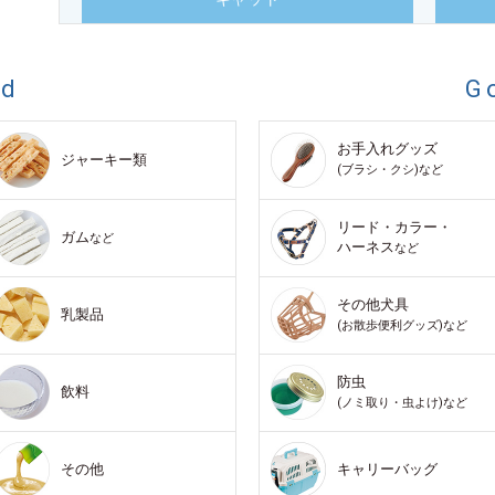
od
G
お手入れグッズ
ジャーキー類
(ブラシ・クシ)など
リード・カラー・
ガム
など
ハーネス
など
その他犬具
乳製品
(お散歩便利グッズ)など
防虫
飲料
(ノミ取り・虫よけ)など
その他
キャリーバッグ