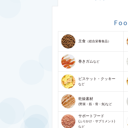
Fo
主食
（総合栄養食品）
巻きガム
など
ビスケット・クッキー
など
乾燥素材
(野菜・筋・骨・魚)など
サポートフード
(ふりかけ・サプリメント)
など