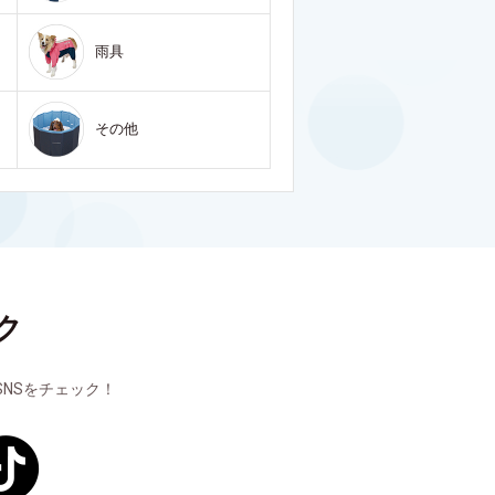
雨具
その他
ク
NSをチェック！