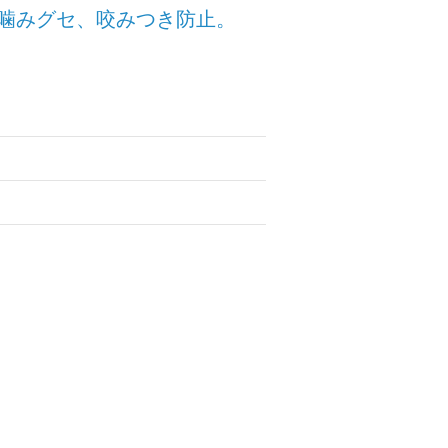
噛みグセ、咬みつき防止。