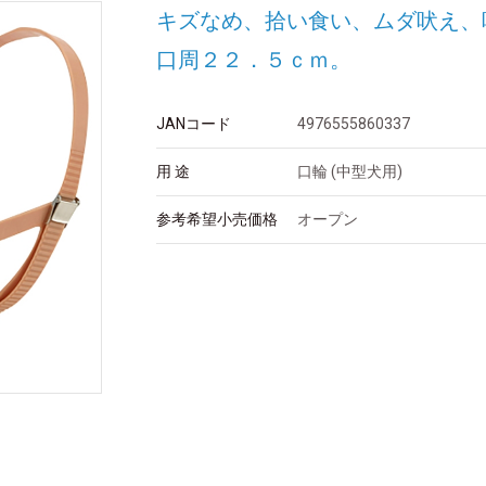
キズなめ、拾い食い、ムダ吠え、
口周２２．５ｃｍ。
JANコード
4976555860337
用 途
口輪 (中型犬用)
参考希望小売価格
オープン