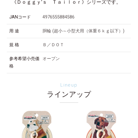
《Ｄｏｇｇｙ’ｓ Ｔａｉｌｏｒ》シリーズです。
JANコード
4976555884586
用 途
胴輪 (超小～小型犬用（体重６ｋｇ以下）)
規 格
Ｂ／ＤＯＴ
参考希望小売価
オープン
格
Lineup
ラインアップ