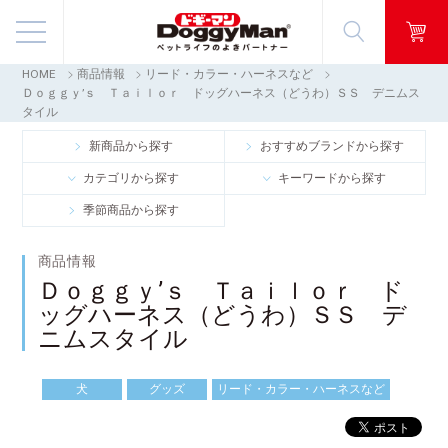
HOME
商品情報
リード・カラー・ハーネスなど
商品情報
Ｄｏｇｇｙ’ｓ Ｔａｉｌｏｒ ドッグハーネス（どうわ）ＳＳ デニムス
タイル
映像ギャラリー
新商品から探す
おすすめブランドから探す
カテゴリから探す
キーワードから探す
知る・楽しむ
季節商品から探す
お客様窓口・Q＆A
商品情報
Ｄｏｇｇｙ’ｓ Ｔａｉｌｏｒ ド
会社情報
ッグハーネス（どうわ）ＳＳ デ
ニムスタイル
採用情報
犬
グッズ
リード・カラー・ハーネスなど