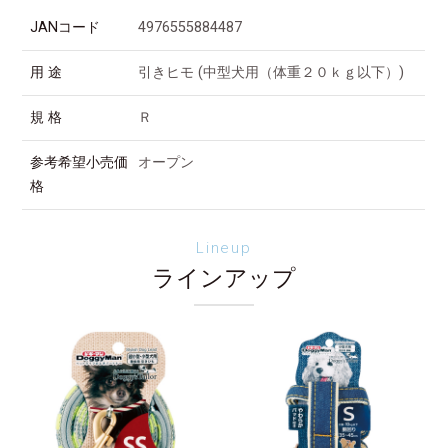
JANコード
4976555884487
用 途
引きヒモ (中型犬用（体重２０ｋｇ以下）)
規 格
Ｒ
参考希望小売価
オープン
格
Lineup
ラインアップ