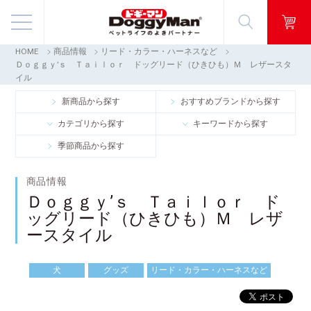
HOME
商品情報
リード・カラー・ハーネスなど
商品情報
Ｄｏｇｇｙ’ｓ Ｔａｉｌｏｒ ドッグリード（ひきひも）Ｍ レザースタ
イル
映像ギャラリー
新商品から探す
おすすめブランドから探す
カテゴリから探す
キーワードから探す
知る・楽しむ
季節商品から探す
お客様窓口・Q＆A
商品情報
Ｄｏｇｇｙ’ｓ Ｔａｉｌｏｒ ド
会社情報
ッグリード（ひきひも）Ｍ レザ
ースタイル
採用情報
犬
グッズ
リード・カラー・ハーネスなど