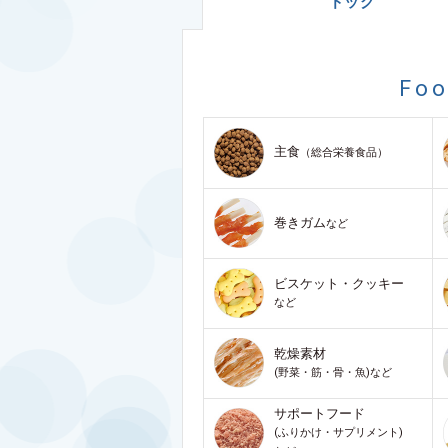
ドッグ
Fo
主食
（総合栄養食品）
巻きガム
など
ビスケット・クッキー
など
乾燥素材
(野菜・筋・骨・魚)など
サポートフード
(ふりかけ・サプリメント)