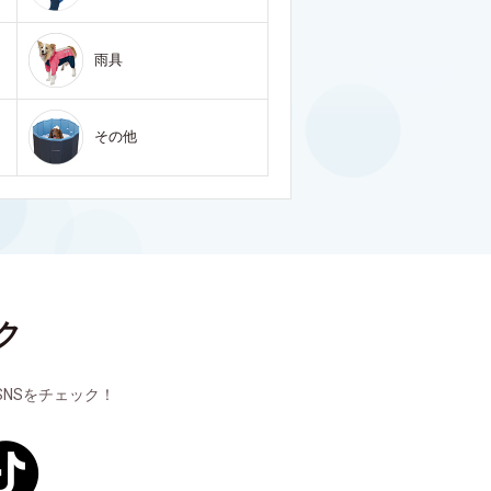
雨具
その他
ク
NSをチェック！