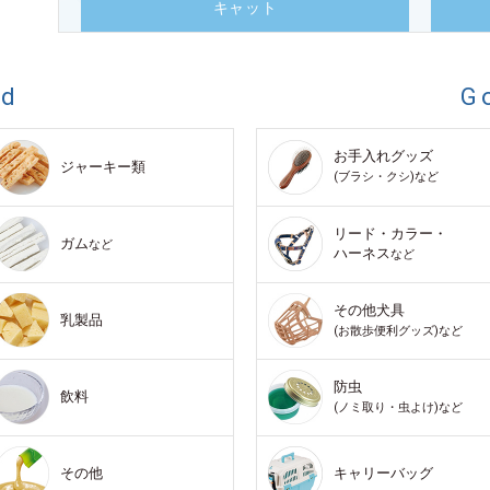
キャット
od
G
お手入れグッズ
ジャーキー類
(ブラシ・クシ)など
リード・カラー・
ガム
など
ハーネス
など
その他犬具
乳製品
(お散歩便利グッズ)など
防虫
飲料
(ノミ取り・虫よけ)など
その他
キャリーバッグ