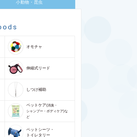
小動物・昆虫
oods
オモチャ
伸縮式リード
しつけ補助
ペットケア
(消臭・
シャンプー・ボディケア)な
ど
ペットシーツ・
トイレタリー