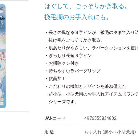
ほぐして、ごっそりかき取る。
換毛期のお手入れにも。
・長さの異なるＳ字ピンが、被毛の奥まで入り
抜け毛をごっそりかき取る。
・肌あたりがやさしい、ラバークッションを使
・ぎっしり長短Ｓ字ピン
・お掃除クシ付き
・持ちやすいラバーグリップ
・抗菌加工
・こだわりの機能とデザインを兼ね備えた
超小型・小型犬用のお手入れアイテム《ワン
シリーズです。
JANコード
4976555834802
用 途
お手入れ (超小～小型犬用)