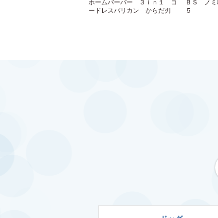
ホームバーバー ３ｉｎ１ コ
ＢＳ ノミ
ードレスバリカン からだ刃
５