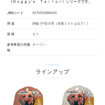
《Ｄｏｇｇｙ’ｓ Ｔａｉｌｏｒ》シリーズです。
JANコード
4976555884654
用 途
胴輪 (中型犬用（体重２０ｋｇ以下）)
規 格
ＧＹ
参考希望小売価
オープン
格
Lineup
ラインアップ