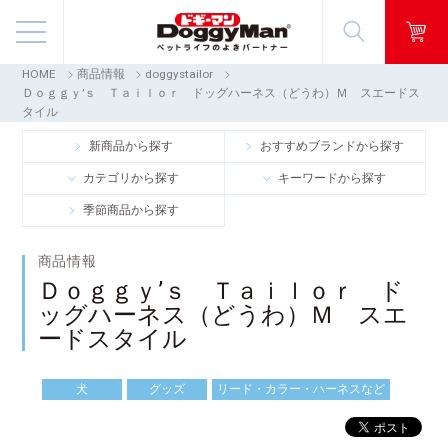
HOME
商品情報
doggystailor
商品情報
Ｄｏｇｇｙ’ｓ Ｔａｉｌｏｒ ドッグハーネス（どうわ）Ｍ スエードス
タイル
映像ギャラリー
新商品から探す
おすすめブランドから探す
カテゴリから探す
キーワードから探す
知る・楽しむ
季節商品から探す
お客様窓口・Q＆A
商品情報
Ｄｏｇｇｙ’ｓ Ｔａｉｌｏｒ ド
会社情報
ッグハーネス（どうわ）Ｍ スエ
ードスタイル
採用情報
犬
グッズ
リード・カラー・ハーネスなど