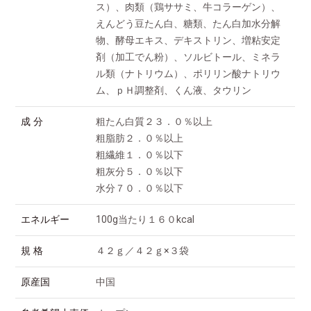
ス）、肉類（鶏ササミ、牛コラーゲン）、
えんどう豆たん白、糖類、たん白加水分解
物、酵母エキス、デキストリン、増粘安定
剤（加工でん粉）、ソルビトール、ミネラ
ル類（ナトリウム）、ポリリン酸ナトリウ
ム、ｐＨ調整剤、くん液、タウリン
成 分
粗たん白質２３．０％以上
粗脂肪２．０％以上
粗繊維１．０％以下
粗灰分５．０％以下
水分７０．０％以下
エネルギー
100g当たり１６０kcal
規 格
４２ｇ／４２ｇ×３袋
原産国
中国