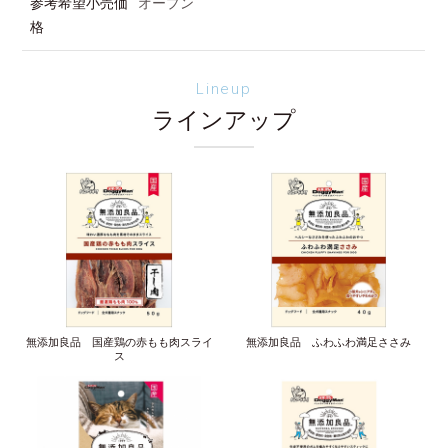
参考希望小売価
オープン
格
Lineup
ラインアップ
無添加良品 国産鶏の赤もも肉スライ
無添加良品 ふわふわ満足ささみ
ス