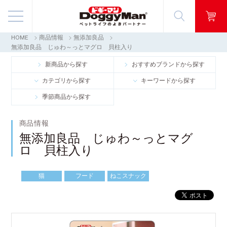
HOME
商品情報
無添加良品
商品情報
無添加良品 じゅわ～っとマグロ 貝柱入り
新商品から探す
おすすめブランドから探す
映像ギャラリー
カテゴリから探す
キーワードから探す
季節商品から探す
知る・楽しむ
商品情報
お客様窓口・Q＆A
無添加良品 じゅわ～っとマグ
ロ 貝柱入り
会社情報
猫
フード
ねこスナック
採用情報