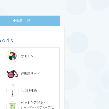
小動物・昆虫
oods
オモチャ
伸縮式リード
しつけ補助
ペットケア
(消臭・
シャンプー・ボディケア)な