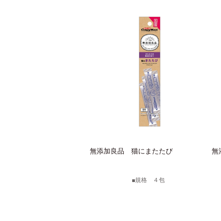
無添加良品 猫にまたたび
無
規格 ４包