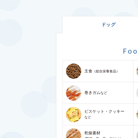
ドッグ
Fo
主食
（総合栄養食品）
巻きガム
など
ビスケット・クッキー
など
乾燥素材