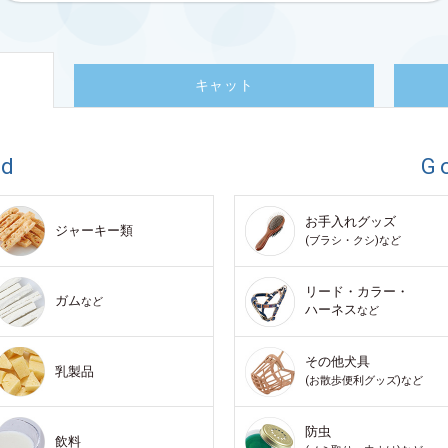
キャット
od
G
お手入れグッズ
ジャーキー類
(ブラシ・クシ)など
リード・カラー・
ガム
など
ハーネス
など
その他犬具
乳製品
(お散歩便利グッズ)など
防虫
飲料