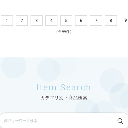
9
1
2
3
4
5
6
7
8
（全99件）
Item Search
カテゴリ別・商品検索