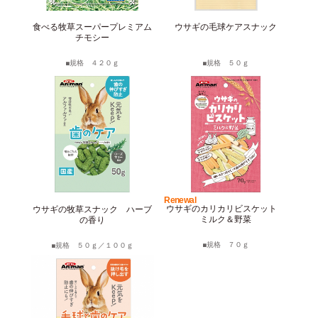
サイトマップ
English
食べる牧草スーパープレミアム
ウサギの毛球ケアスナック
チモシー
規格 ４２０ｇ
規格 ５０ｇ
Renewal
ウサギのカリカリビスケット
ウサギの牧草スナック ハーブ
ミルク＆野菜
の香り
規格 ７０ｇ
規格 ５０ｇ／１００ｇ