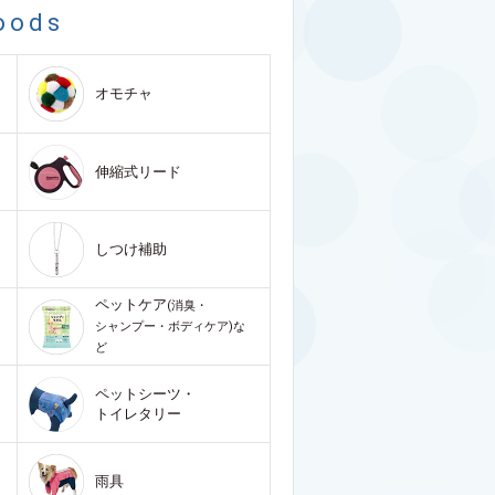
oods
オモチャ
伸縮式リード
しつけ補助
ペットケア
(消臭・
シャンプー・ボディケア)な
ど
ペットシーツ・
トイレタリー
雨具