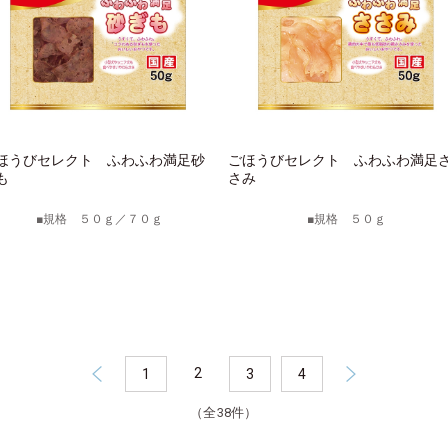
ほうびセレクト ふわふわ満足砂
ごほうびセレクト ふわふわ満足
も
さみ
規格 ５０ｇ／７０ｇ
規格 ５０ｇ
2
1
3
4
（全38件）