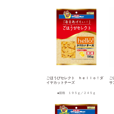
ごほうびセレクト ｈｅｌｌｏ！ダ
ご
イヤカットチーズ
サ
規格 １９５ｇ／２４５ｇ