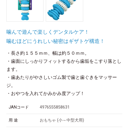
噛んで遊んで楽しくデンタルケア！
噛むほどにうれしい秘密はギザトゲ構造！
・長さ約１５５ｍｍ、幅は約５０ｍｍ。
・歯面にしっかりフィットするから歯垢をこすり落とし
ます。
・歯あたりがやさしいゴム製で歯と歯ぐきをマッサー
ジ。
・おやつを入れてかみかみ度アップ！
JANコード
4976555858631
用 途
おもちゃ (小～中型犬用)