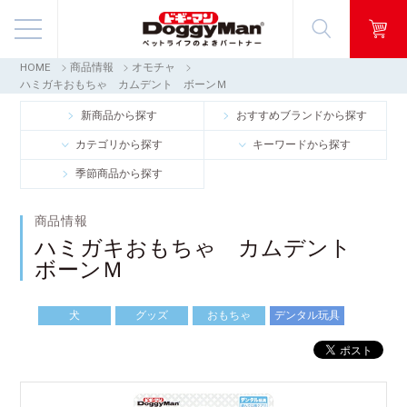
HOME
商品情報
オモチャ
商品情報
ハミガキおもちゃ カムデント ボーンＭ
新商品から探す
おすすめブランドから探す
映像ギャラリー
カテゴリから探す
キーワードから探す
季節商品から探す
知る・楽しむ
商品情報
お客様窓口・Q＆A
ハミガキおもちゃ カムデント
ボーンＭ
会社情報
犬
グッズ
おもちゃ
デンタル玩具
採用情報