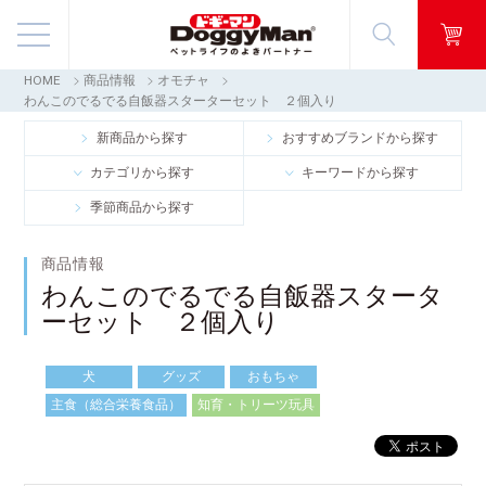
HOME
商品情報
オモチャ
商品情報
わんこのでるでる自飯器スターターセット ２個入り
新商品から探す
おすすめブランドから探す
映像ギャラリー
カテゴリから探す
キーワードから探す
季節商品から探す
知る・楽しむ
商品情報
お客様窓口・Q＆A
わんこのでるでる自飯器スタータ
ーセット ２個入り
会社情報
犬
グッズ
おもちゃ
採用情報
主食（総合栄養食品）
知育・トリーツ玩具