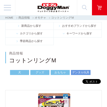
HOME
商品情報
オモチャ
コットンリングＭ
商品情報
新商品から探す
おすすめブランドから探す
カテゴリから探す
キーワードから探す
映像ギャラリー
季節商品から探す
知る・楽しむ
商品情報
コットンリングＭ
お客様窓口・Q＆A
犬
グッズ
おもちゃ
デンタル玩具
会社情報
採用情報