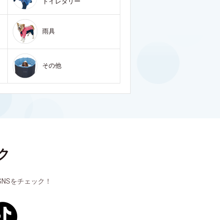
トイレタリー
雨具
その他
ク
NSをチェック！