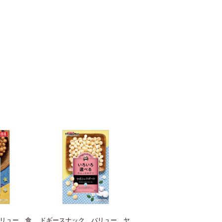
リュー 食
ドギースナック バリュー ヤ