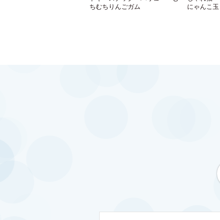
ちむちりんごガム
にゃんこ玉