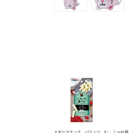
ドギースナック バリュー む
じゃれ猫 