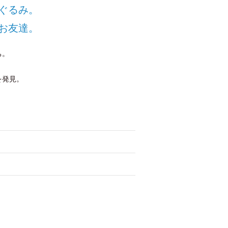
ぐるみ。
お友達。
ち。
を発見。