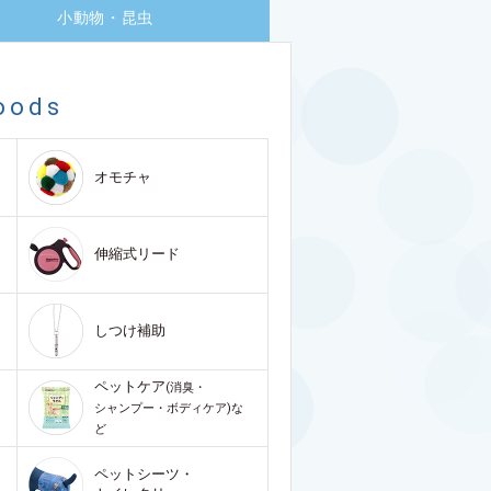
小動物・昆虫
oods
オモチャ
伸縮式リード
しつけ補助
ペットケア
(消臭・
シャンプー・ボディケア)な
ど
ペットシーツ・