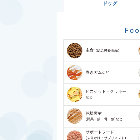
ドッグ
Fo
主食
（総合栄養食品）
巻きガム
など
ビスケット・クッキー
など
乾燥素材
(野菜・筋・骨・魚)など
サポートフード
(ふりかけ・サプリメント)