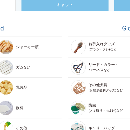
キャット
od
G
お手入れグッズ
ジャーキー類
(ブラシ・クシ)など
リード・カラー・
ガム
など
ハーネス
など
その他犬具
乳製品
(お散歩便利グッズ)など
防虫
飲料
(ノミ取り・虫よけ)など
その他
キャリーバッグ