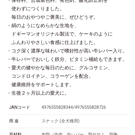
・保存料、合成着色料、発色剤、酸化防止剤を
使わずにつくりました。
毎日のおやつやご褒美に、ぜひどうぞ。
・絹のようになめらかな生地を、
ドギーマンオリジナル製法で、ケーキのように
ふんわりやさしい食感に仕上げました。
・コク深く濃厚な味わいで嗜好性が高い牛レバー入り。
・牛レバーでおいしく鉄分、ビタミン補給もできます。
・愛犬の健やかな毎日のために、グルコサミン、
コンドロイチン、コラーゲンを配合。
健康維持をサポートします。
・生後２ヶ月以上の愛犬に。
JANコード
4976555828344/4976555828726
用 途
スナック (全犬種用)
原材料
肉類（牛肉、牛レバー、鶏ササミ、鶏胸