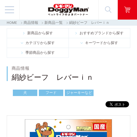
HOME
商品情報
新商品一覧
絹紗ビーフ レバーｉｎ
商品情報
新商品から探す
おすすめブランドから探す
カテゴリから探す
キーワードから探す
映像ギャラリー
季節商品から探す
知る・楽しむ
商品情報
絹紗ビーフ レバーｉｎ
お客様窓口・Q＆A
犬
フード
ジャーキーなど
会社情報
採用情報