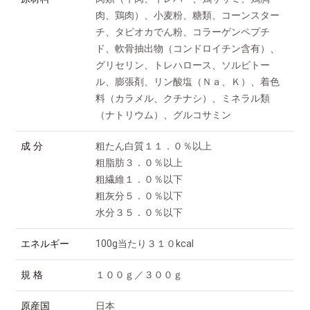
肉、鶏肉）、小麦粉、糖類、コーンスター
チ、タピオカでん粉、コラーゲンペプチ
ド、軟骨抽出物（コンドロイチン含有）、
グリセリン、トレハロース、ソルビトー
ル、膨張剤、リン酸塩（Ｎａ、Ｋ）、着色
料（カラメル、クチナシ）、ミネラル類
（ナトリウム）、グルコサミン
成 分
粗たん白質１１．０％以上
粗脂肪３．０％以上
粗繊維１．０％以下
粗灰分５．０％以下
水分３５．０％以下
エネルギー
100g当たり３１０kcal
規 格
１００ｇ／３００ｇ
原産国
日本