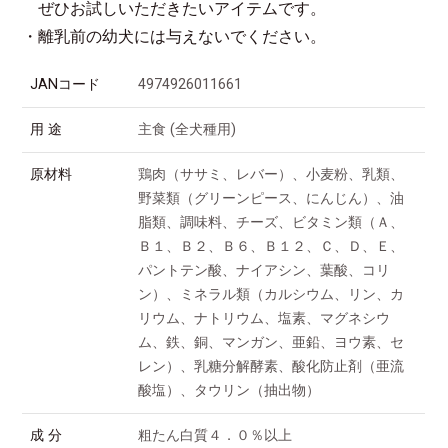
ぜひお試しいただきたいアイテムです。
・離乳前の幼犬には与えないでください。
JANコード
4974926011661
用 途
主食 (全犬種用)
原材料
鶏肉（ササミ、レバー）、小麦粉、乳類、
野菜類（グリーンピース、にんじん）、油
脂類、調味料、チーズ、ビタミン類（Ａ、
Ｂ１、Ｂ２、Ｂ６、Ｂ１２、Ｃ、Ｄ、Ｅ、
パントテン酸、ナイアシン、葉酸、コリ
ン）、ミネラル類（カルシウム、リン、カ
リウム、ナトリウム、塩素、マグネシウ
ム、鉄、銅、マンガン、亜鉛、ヨウ素、セ
レン）、乳糖分解酵素、酸化防止剤（亜流
酸塩）、タウリン（抽出物）
成 分
粗たん白質４．０％以上