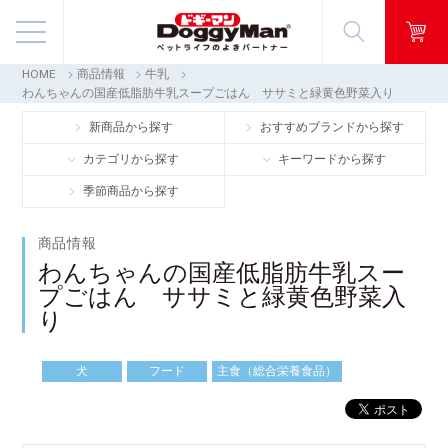
HOME
商品情報
牛乳
商品情報
わんちゃんの国産低脂肪牛乳スープごはん ササミと緑黄色野菜入り
新商品から探す
おすすめブランドから探す
映像ギャラリー
カテゴリから探す
キーワードから探す
季節商品から探す
知る・楽しむ
商品情報
お客様窓口・Q＆A
わんちゃんの国産低脂肪牛乳スー
プごはん ササミと緑黄色野菜入
会社情報
り
採用情報
犬
フード
主食（総合栄養食品）