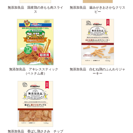
無添加良品 国産鶏の赤もも肉スライ
無添加良品 歯みがきおさかなクリス
ス
ピー
無添加良品 アキレススティック
無添加良品 白むね鶏のふんわりジャ
（ベトナム産）
ーキー
無添加良品 香ばし鶏ささみ チップ