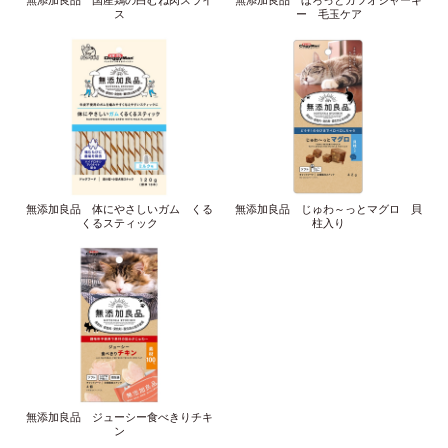
無添加良品 国産鶏の白むね肉スライ
無添加良品 ほろっとカツオジャーキ
ス
ー 毛玉ケア
無添加良品 体にやさしいガム くる
無添加良品 じゅわ～っとマグロ 貝
くるスティック
柱入り
無添加良品 ジューシー食べきりチキ
ン