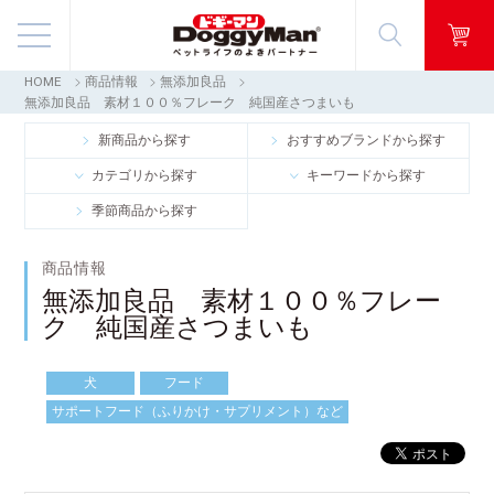
HOME
商品情報
無添加良品
商品情報
無添加良品 素材１００％フレーク 純国産さつまいも
新商品から探す
おすすめブランドから探す
映像ギャラリー
カテゴリから探す
キーワードから探す
季節商品から探す
知る・楽しむ
商品情報
お客様窓口・Q＆A
無添加良品 素材１００％フレー
ク 純国産さつまいも
会社情報
犬
フード
採用情報
サポートフード（ふりかけ・サプリメント）など