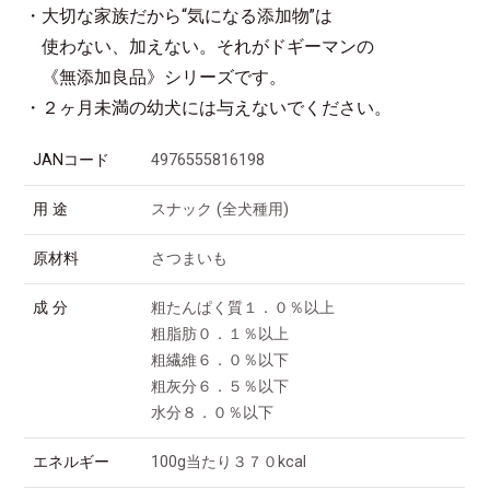
・大切な家族だから“気になる添加物”は
使わない、加えない。それがドギーマンの
《無添加良品》シリーズです。
・２ヶ月未満の幼犬には与えないでください。
JANコード
4976555816198
用 途
スナック (全犬種用)
原材料
さつまいも
成 分
粗たんぱく質１．０％以上
粗脂肪０．１％以上
粗繊維６．０％以下
粗灰分６．５％以下
水分８．０％以下
エネルギー
100g当たり３７０kcal