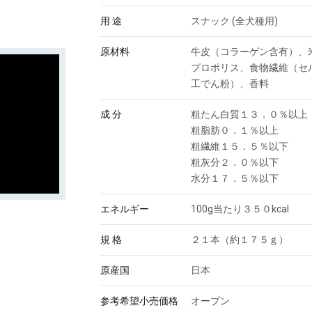
用 途
スナック (全犬種用)
原材料
牛皮（コラーゲン含有）、
プロポリス、食物繊維（セ
工でん粉）、香料
成 分
粗たん白質１３．０％以上
粗脂肪０．１％以上
粗繊維１５．５％以下
粗灰分２．０％以下
水分１７．５％以下
エネルギー
100g当たり３５０kcal
規 格
２１本（約１７５ｇ）
原産国
日本
参考希望小売価格
オープン