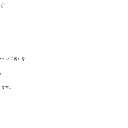
で
ーイング層）を
維、
ります。
。
。