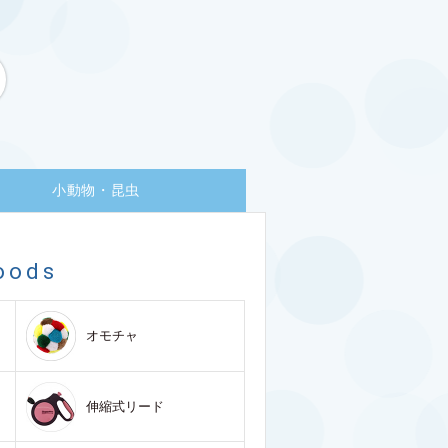
小動物・昆虫
oods
オモチャ
伸縮式リード