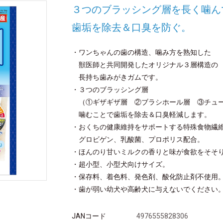
３つのブラッシング層を長く噛ん
歯垢を除去＆口臭を防ぐ。
・ワンちゃんの歯の構造、噛み方を熟知した
獣医師と共同開発したオリジナル３層構造の
長持ち歯みがきガムです。
・３つのブラッシング層
（①ギザギザ層 ②ブラシホール層 ③チュ
噛むことで歯垢を除去＆口臭軽減します。
・おくちの健康維持をサポートする特殊食物繊
グロビゲン、乳酸菌、プロポリス配合。
・ほんのり甘いミルクの香りと味が食欲をそそ
・超小型、小型犬向けサイズ。
・保存料、着色料、発色剤、酸化防止剤不使用
・歯が弱い幼犬や高齢犬に与えないでください
JANコード
4976555828306