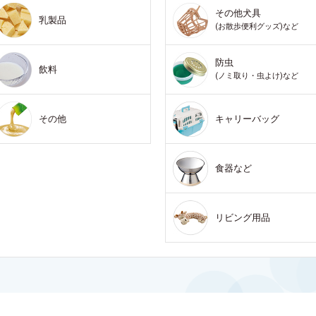
その他犬具
乳製品
(お散歩便利グッズ)など
防虫
飲料
(ノミ取り・虫よけ)など
その他
キャリーバッグ
食器など
リビング用品