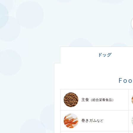
ドッグ
Fo
主食
（総合栄養食品）
巻きガム
など