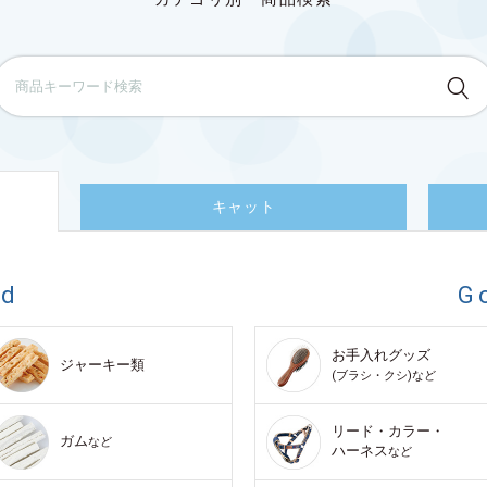
キャット
od
G
お手入れグッズ
ジャーキー類
(ブラシ・クシ)など
リード・カラー・
ガム
など
ハーネス
など