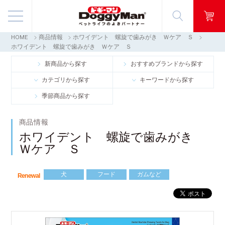
HOME
商品情報
ホワイデント 螺旋で歯みがき Ｗケア Ｓ
商品情報
ホワイデント 螺旋で歯みがき Ｗケア Ｓ
新商品から探す
おすすめブランドから探す
映像ギャラリー
カテゴリから探す
キーワードから探す
季節商品から探す
知る・楽しむ
商品情報
お客様窓口・Q＆A
ホワイデント 螺旋で歯みがき
Ｗケア Ｓ
会社情報
犬
フード
ガムなど
Renewal
採用情報