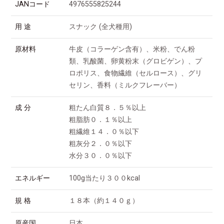
JANコード
4976555825244
用 途
スナック (全犬種用)
原材料
牛皮（コラーゲン含有）、米粉、でん粉
類、乳酸菌、卵黄粉末（グロビゲン）、プ
ロポリス、食物繊維（セルロース）、グリ
セリン、香料（ミルクフレーバー）
成 分
粗たん白質８．５％以上
粗脂肪０．１％以上
粗繊維１４．０％以下
粗灰分２．０％以下
水分３０．０％以下
エネルギー
100g当たり３００kcal
規 格
１８本（約１４０ｇ）
原産国
日本