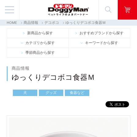
HOME
商品情報
デコボコ
ゆっくりデコボコ食器Ｍ
商品情報
新商品から探す
おすすめブランドから探す
カテゴリから探す
キーワードから探す
映像ギャラリー
季節商品から探す
知る・楽しむ
商品情報
ゆっくりデコボコ食器Ｍ
お客様窓口・Q＆A
犬
グッズ
食器など
会社情報
採用情報