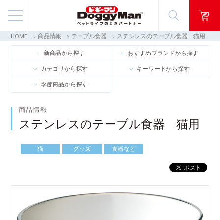
HOME
商品情報
テーブル食器
ステンレスのテーブル食器 猫用
商品情報
新商品から探す
おすすめブランドから探す
カテゴリから探す
キーワードから探す
映像ギャラリー
季節商品から探す
知る・楽しむ
商品情報
ステンレスのテーブル食器 猫用
お客様窓口・Q＆A
猫
グッズ
食器など
会社情報
採用情報