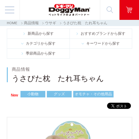
HOME
商品情報
ウサギ
うさぴた枕 たれ耳ちゃん
商品情報
新商品から探す
おすすめブランドから探す
カテゴリから探す
キーワードから探す
映像ギャラリー
季節商品から探す
知る・楽しむ
商品情報
うさぴた枕 たれ耳ちゃん
お客様窓口・Q＆A
小動物
グッズ
オモチャ・その他用品
会社情報
New
採用情報