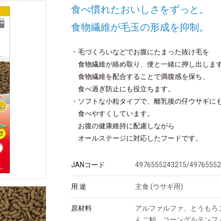
食べ慣れたおいしさをずっと。
食物繊維が毛玉の形成を抑制。
・毛づくろいなどでお腹にたまった抜け毛を
食物繊維が絡め取り、便と一緒に押し出しま
食物繊維を配合することで満腹感を保ち、
食べ過ぎ防止にも役立ちます。
・ソフトな小粒タイプで、離乳後の仔ウサギに
食べやすくしています。
お腹の健康維持に配慮しながら
オールステージに対応したフードです。
JANコード
4976555243215/4976555
用 途
主食 (ウサギ用)
原材料
アルファルファ、とうもろ
んご粕、コーングルテンフ