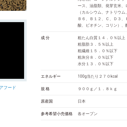
ース、油脂類、発芽玄米、
（カルシウム、ナトリウム
Ｂ６、Ｂ１２、Ｃ、Ｄ３、
酸、ビオチン、コリン）、
成 分
粗たん白質１４．０％以上
粗脂肪３．５％以上
粗繊維１５．０％以下
粗灰分８．０％以下
水分１３．０％以下
エネルギー
100g当たり２７０kcal
アフード
規 格
９００ｇ／１．８ｋｇ
原産国
日本
参考希望小売価格
各オープン