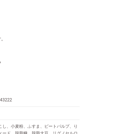
す。
も
243222
こし、小麦粉、ふすま、ビートパルプ、り
ィード、脱脂糠、脱脂大豆、リグノセルロ