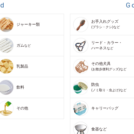
od
G
お手入れグッズ
ジャーキー類
(ブラシ・クシ)など
リード・カラー・
ガム
など
ハーネス
など
その他犬具
乳製品
(お散歩便利グッズ)など
防虫
飲料
(ノミ取り・虫よけ)など
その他
キャリーバッグ
食器など