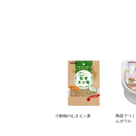
小動物のむきエン麦
陶器でつく
んボウル