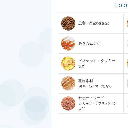
Fo
主食
（総合栄養食品）
巻きガム
など
ビスケット・クッキー
など
乾燥素材
(野菜・筋・骨・魚)など
サポートフード
(ふりかけ・サプリメント)
など