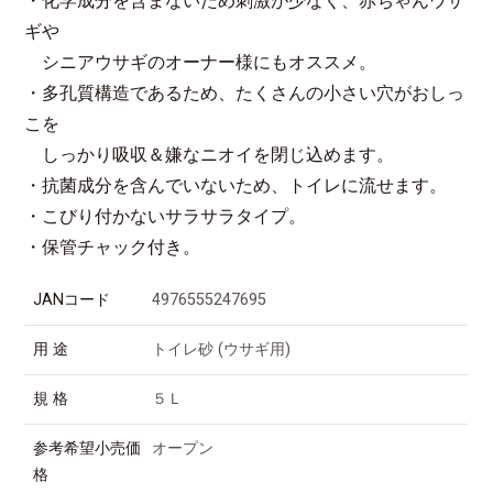
・化学成分を含まないため刺激が少なく、赤ちゃんウサ
ギや
シニアウサギのオーナー様にもオススメ。
・多孔質構造であるため、たくさんの小さい穴がおしっ
こを
しっかり吸収＆嫌なニオイを閉じ込めます。
・抗菌成分を含んでいないため、トイレに流せます。
・こびり付かないサラサラタイプ。
・保管チャック付き。
JANコード
4976555247695
用 途
トイレ砂 (ウサギ用)
規 格
５Ｌ
参考希望小売価
オープン
格