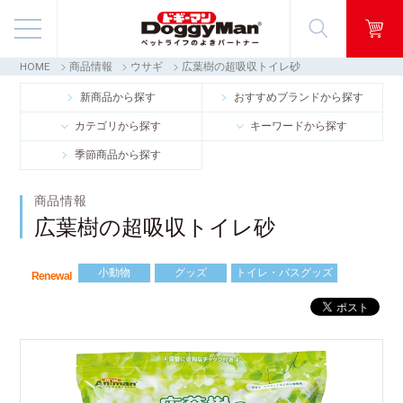
HOME
商品情報
ウサギ
広葉樹の超吸収トイレ砂
商品情報
新商品から探す
おすすめブランドから探す
カテゴリから探す
キーワードから探す
映像ギャラリー
季節商品から探す
知る・楽しむ
商品情報
広葉樹の超吸収トイレ砂
お客様窓口・Q＆A
小動物
グッズ
トイレ・バスグッズ
会社情報
Renewal
採用情報