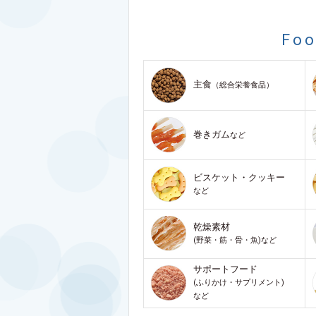
Fo
主食
（総合栄養食品）
巻きガム
など
ビスケット・クッキー
など
乾燥素材
(野菜・筋・骨・魚)など
サポートフード
(ふりかけ・サプリメント)
など