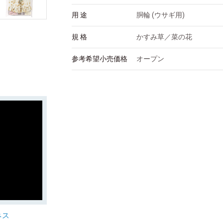
用 途
胴輪 (ウサギ用)
規 格
かすみ草／菜の花
参考希望小売価格
オープン
ネス