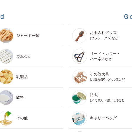
od
G
お手入れグッズ
ジャーキー類
(ブラシ・クシ)など
リード・カラー・
ガム
など
ハーネス
など
その他犬具
乳製品
(お散歩便利グッズ)など
防虫
飲料
(ノミ取り・虫よけ)など
その他
キャリーバッグ