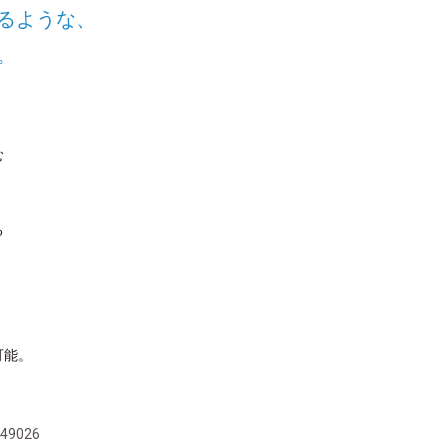
るような、
。
む
る
可能。
249026