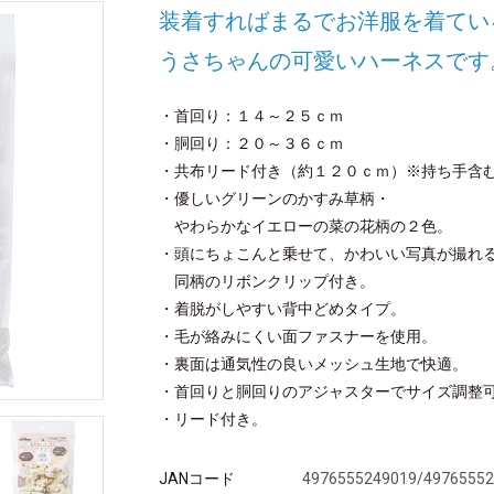
装着すればまるでお洋服を着てい
うさちゃんの可愛いハーネスです
・首回り：１４～２５ｃｍ
・胴回り：２０～３６ｃｍ
・共布リード付き（約１２０ｃｍ）※持ち手含
・優しいグリーンのかすみ草柄・
やわらかなイエローの菜の花柄の２色。
・頭にちょこんと乗せて、かわいい写真が撮れ
同柄のリボンクリップ付き。
・着脱がしやすい背中どめタイプ。
・毛が絡みにくい面ファスナーを使用。
・裏面は通気性の良いメッシュ生地で快適。
・首回りと胴回りのアジャスターでサイズ調整
・リード付き。
JANコード
4976555249019/4976555