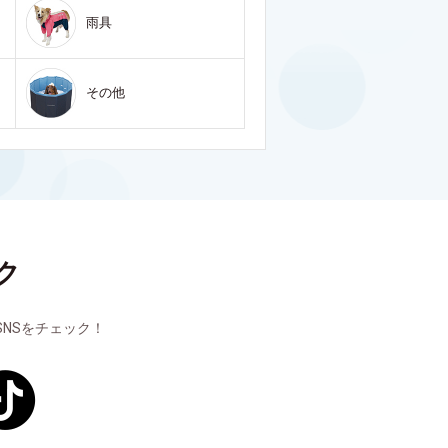
雨具
その他
ク
NSをチェック！