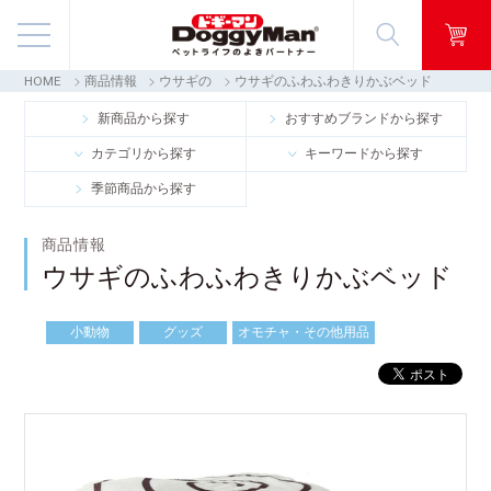
HOME
商品情報
ウサギの
ウサギのふわふわきりかぶベッド
商品情報
新商品から探す
おすすめブランドから探す
カテゴリから探す
キーワードから探す
映像ギャラリー
季節商品から探す
知る・楽しむ
商品情報
ウサギのふわふわきりかぶベッド
お客様窓口・Q＆A
小動物
グッズ
オモチャ・その他用品
会社情報
採用情報