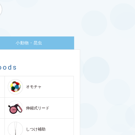
小動物・昆虫
oods
オモチャ
伸縮式リード
しつけ補助