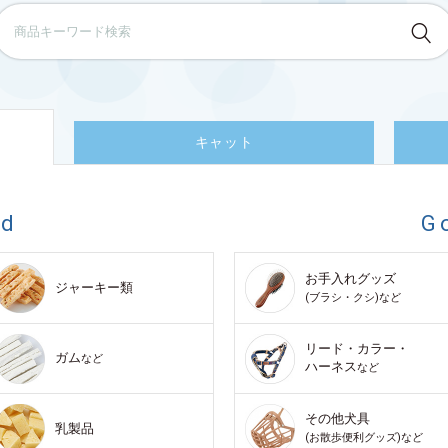
キャット
od
G
お手入れグッズ
ジャーキー類
(ブラシ・クシ)など
リード・カラー・
ガム
など
ハーネス
など
その他犬具
乳製品
(お散歩便利グッズ)など