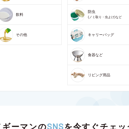
防虫
飲料
(ノミ取り・虫よけ)など
その他
キャリーバッグ
食器など
リビング用品
ドギーマンの
SNS
を
今すぐチェッ