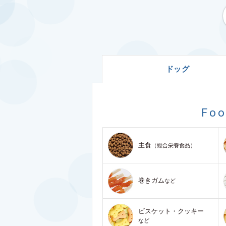
ドッグ
Fo
主食
（総合栄養食品）
巻きガム
など
ビスケット・クッキー
など