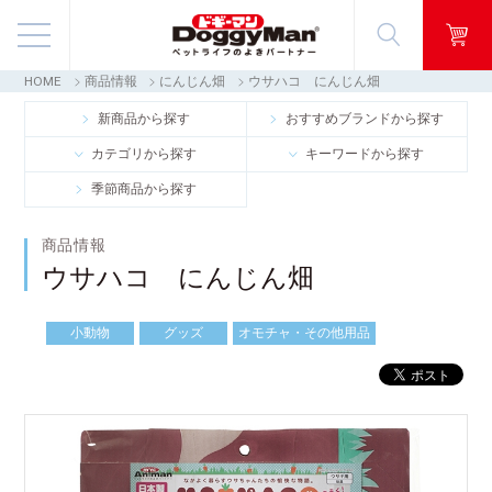
HOME
商品情報
にんじん畑
ウサハコ にんじん畑
商品情報
新商品から探す
おすすめブランドから探す
カテゴリから探す
キーワードから探す
映像ギャラリー
季節商品から探す
知る・楽しむ
商品情報
ウサハコ にんじん畑
お客様窓口・Q＆A
小動物
グッズ
オモチャ・その他用品
会社情報
採用情報