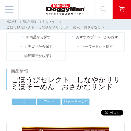
HOME
商品情報
しなやか
商品情報
ごほうびセレクト しなやかササミほそーめん おさかなサンド
新商品から探す
おすすめブランドから探す
映像ギャラリー
カテゴリから探す
キーワードから探す
季節商品から探す
知る・楽しむ
商品情報
お客様窓口・Q＆A
ごほうびセレクト しなやかササ
ミほそーめん おさかなサンド
会社情報
犬
フード
ジャーキーなど
採用情報