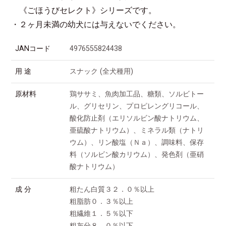
《ごほうびセレクト》シリーズです。
・２ヶ月未満の幼犬には与えないでください。
JANコード
4976555824438
用 途
スナック (全犬種用)
原材料
鶏ササミ、魚肉加工品、糖類、ソルビトー
ル、グリセリン、プロピレングリコール、
酸化防止剤（エリソルビン酸ナトリウム、
亜硫酸ナトリウム）、ミネラル類（ナトリ
ウム）、リン酸塩（Ｎａ）、調味料、保存
料（ソルビン酸カリウム）、発色剤（亜硝
酸ナトリウム）
成 分
粗たん白質３２．０％以上
粗脂肪０．３％以上
粗繊維１．５％以下
粗灰分８．０％以下