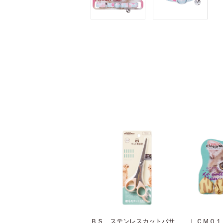
ＢＳ ステンレスカットバサ
ＬＣＭ０１