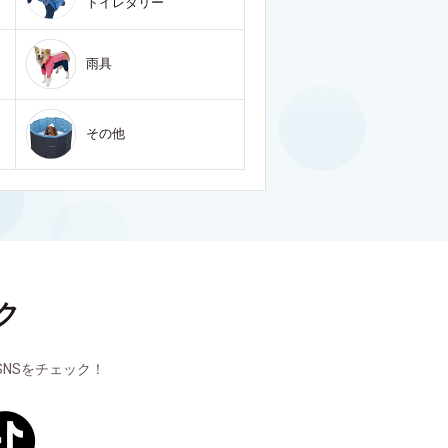
トイレタリー
雨具
その他
ク
NSをチェック！