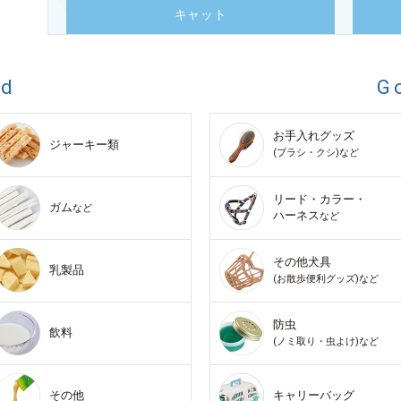
キャット
od
G
お手入れグッズ
ジャーキー類
(ブラシ・クシ)など
リード・カラー・
ガム
など
ハーネス
など
その他犬具
乳製品
(お散歩便利グッズ)など
防虫
飲料
(ノミ取り・虫よけ)など
その他
キャリーバッグ