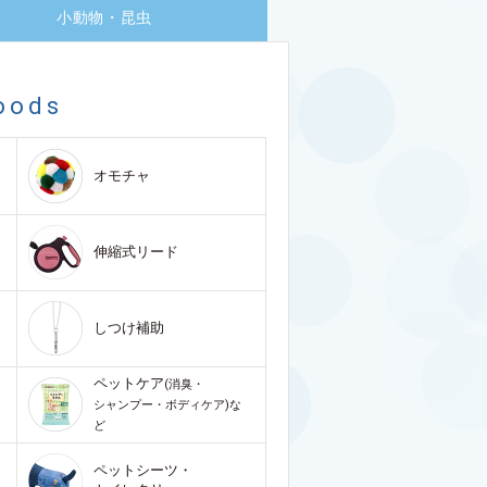
小動物・昆虫
oods
オモチャ
伸縮式リード
しつけ補助
ペットケア
(消臭・
シャンプー・ボディケア)な
ど
ペットシーツ・