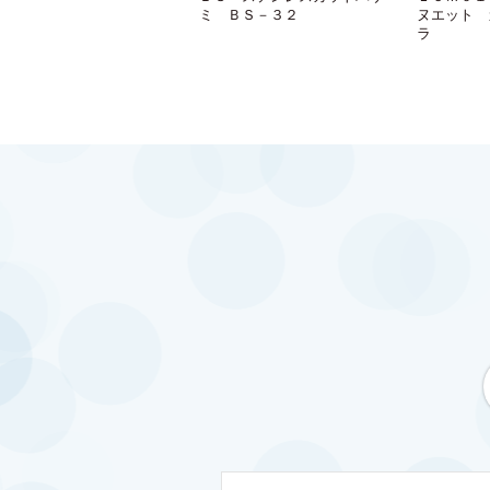
ミ ＢＳ－３２
ヌエット 
ラ