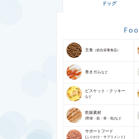
ドッグ
Fo
主食
（総合栄養食品）
巻きガム
など
ビスケット・クッキー
など
乾燥素材
(野菜・筋・骨・魚)など
サポートフード
(ふりかけ・サプリメント)