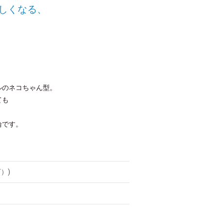
しくなる、
ルのネコちゃん型。
ても
輪です。
）)