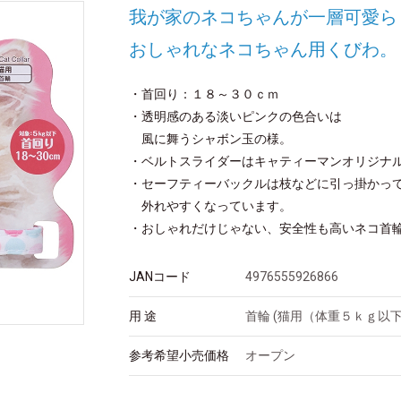
我が家のネコちゃんが一層可愛ら
おしゃれなネコちゃん用くびわ。
・首回り：１８～３０ｃｍ
・透明感のある淡いピンクの色合いは
風に舞うシャボン玉の様。
・ベルトスライダーはキャティーマンオリジナ
・セーフティーバックルは枝などに引っ掛かっ
外れやすくなっています。
・おしゃれだけじゃない、安全性も高いネコ首
JANコード
4976555926866
用 途
首輪 (猫用（体重５ｋｇ以下
参考希望小売価格
オープン