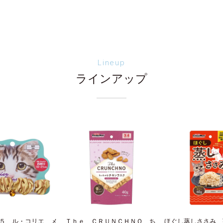
Lineup
ラインアップ
５ ル・コリエ メ
Ｔｈｅ ＣＲＵＮＣＨＮＯ ち
ほぐし蒸しささみ 