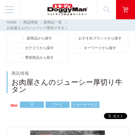
HOME
商品情報
新商品一覧
商品情報
お肉屋さんのジューシー厚切り牛タン
新商品から探す
おすすめブランドから探す
映像ギャラリー
カテゴリから探す
キーワードから探す
季節商品から探す
知る・楽しむ
商品情報
お客様窓口・Q＆A
お肉屋さんのジューシー厚切り牛
タン
会社情報
犬
フード
ジャーキーなど
New
採用情報