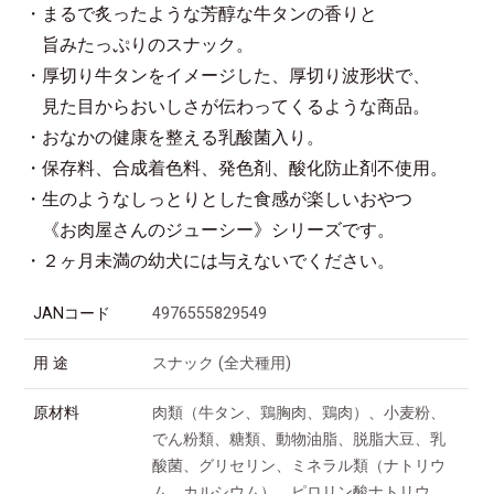
・まるで炙ったような芳醇な牛タンの香りと
旨みたっぷりのスナック。
・厚切り牛タンをイメージした、厚切り波形状で、
見た目からおいしさが伝わってくるような商品。
・おなかの健康を整える乳酸菌入り。
・保存料、合成着色料、発色剤、酸化防止剤不使用。
・生のようなしっとりとした食感が楽しいおやつ
《お肉屋さんのジューシー》シリーズです。
・２ヶ月未満の幼犬には与えないでください。
JANコード
4976555829549
用 途
スナック (全犬種用)
原材料
肉類（牛タン、鶏胸肉、鶏肉）、小麦粉、
でん粉類、糖類、動物油脂、脱脂大豆、乳
酸菌、グリセリン、ミネラル類（ナトリウ
ム、カルシウム）、ピロリン酸ナトリウ