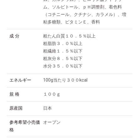
ム、ソルビトール、ｐＨ調整剤、着色料
（コチニール、クチナシ、カラメル）、増
粘多糖類、ビタミンＥ、香料
成 分
粗たん白質１０．５％以上
粗脂肪３．０％以上
粗繊維１．５％以下
粗灰分８．５％以下
水分３５．０％以下
エネルギー
100g当たり３００kcal
規 格
１００ｇ
原産国
日本
参考希望小売価
オープン
格