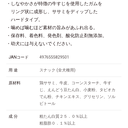
・しなやかさが特徴の牛すじを使用したガムを
リング状に成形し、ササミをディップした
ハードタイプ。
・噛めば噛むほど素材の旨みがあふれ出る。
・保存料、着色料、発色剤、酸化防止剤無添加。
・幼犬には与えないでください。
JANコード
4976555829501
用 途
スナック (全犬種用)
原材料
鶏ササミ、牛皮、コーンスターチ、牛す
じ、えんどう豆たん白、小麦粉、タピオカ
でん粉、チキンエキス、グリセリン、ソル
ビトール
成 分
粗たん白質２５．０％以上
粗脂肪０．１％以上