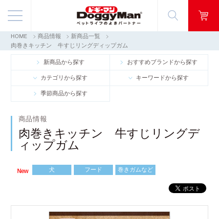
HOME
商品情報
新商品一覧
商品情報
肉巻きキッチン 牛すじリングディップガム
新商品から探す
おすすめブランドから探す
映像ギャラリー
カテゴリから探す
キーワードから探す
季節商品から探す
知る・楽しむ
商品情報
お客様窓口・Q＆A
肉巻きキッチン 牛すじリングデ
ィップガム
会社情報
犬
フード
巻きガムなど
New
採用情報