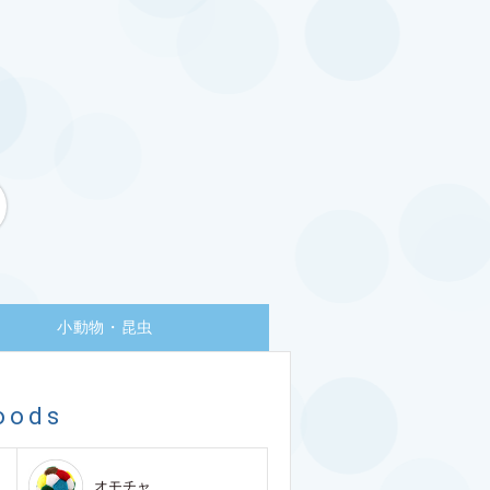
小動物・昆虫
oods
オモチャ