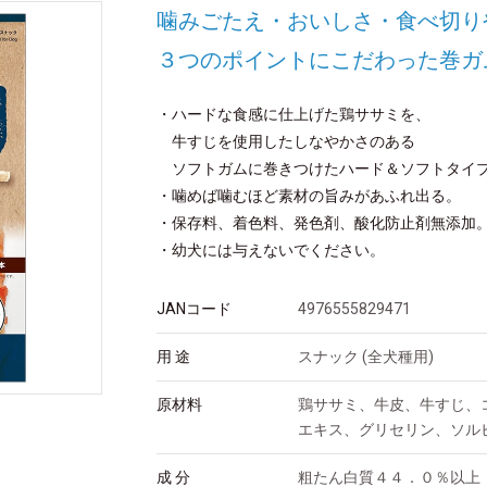
噛みごたえ・おいしさ・食べ切り
３つのポイントにこだわった巻ガ
・ハードな食感に仕上げた鶏ササミを、
牛すじを使用したしなやかさのある
ソフトガムに巻きつけたハード＆ソフトタイ
・噛めば噛むほど素材の旨みがあふれ出る。
・保存料、着色料、発色剤、酸化防止剤無添加
・幼犬には与えないでください。
JANコード
4976555829471
用 途
スナック (全犬種用)
原材料
鶏ササミ、牛皮、牛すじ、
エキス、グリセリン、ソル
成 分
粗たん白質４４．０％以上