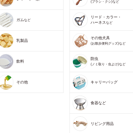
(ブラシ・クシ)など
リード・カラー・
ガム
など
ハーネス
など
その他犬具
乳製品
(お散歩便利グッズ)など
防虫
飲料
(ノミ取り・虫よけ)など
その他
キャリーバッグ
食器など
リビング用品