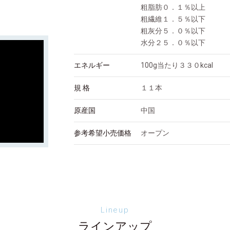
粗脂肪０．１％以上
粗繊維１．５％以下
粗灰分５．０％以下
水分２５．０％以下
エネルギー
100g当たり３３０kcal
規 格
１１本
原産国
中国
参考希望小売価格
オープン
Lineup
ラインアップ