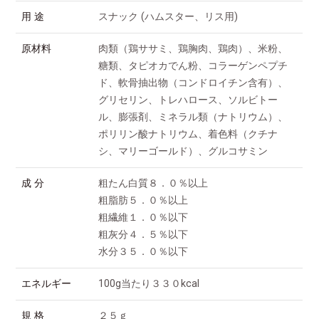
用 途
スナック (ハムスター、リス用)
原材料
肉類（鶏ササミ、鶏胸肉、鶏肉）、米粉、
糖類、タピオカでん粉、コラーゲンペプチ
ド、軟骨抽出物（コンドロイチン含有）、
グリセリン、トレハロース、ソルビトー
ル、膨張剤、ミネラル類（ナトリウム）、
ポリリン酸ナトリウム、着色料（クチナ
シ、マリーゴールド）、グルコサミン
成 分
粗たん白質８．０％以上
粗脂肪５．０％以上
粗繊維１．０％以下
粗灰分４．５％以下
水分３５．０％以下
エネルギー
100g当たり３３０kcal
規 格
２５ｇ