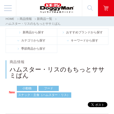
HOME
商品情報
新商品一覧
商品情報
ハムスター・リスのもちっとササミぱん
新商品から探す
おすすめブランドから探す
映像ギャラリー
カテゴリから探す
キーワードから探す
季節商品から探す
知る・楽しむ
商品情報
お客様窓口・Q＆A
ハムスター・リスのもちっとササ
ミぱん
会社情報
小動物
フード
採用情報
New
スナック・主食（ハムスター・リス）