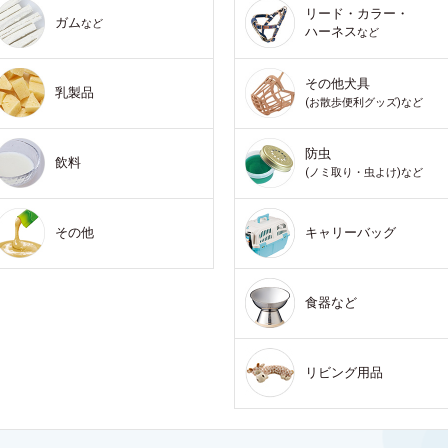
リード・カラー・
ガム
など
ハーネス
など
その他犬具
乳製品
(お散歩便利グッズ)など
防虫
飲料
(ノミ取り・虫よけ)など
その他
キャリーバッグ
食器など
リビング用品