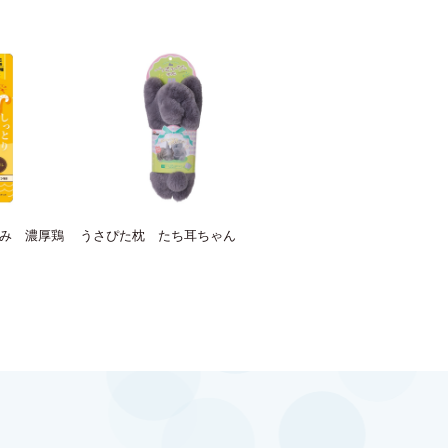
み 濃厚鶏
うさぴた枕 たち耳ちゃん