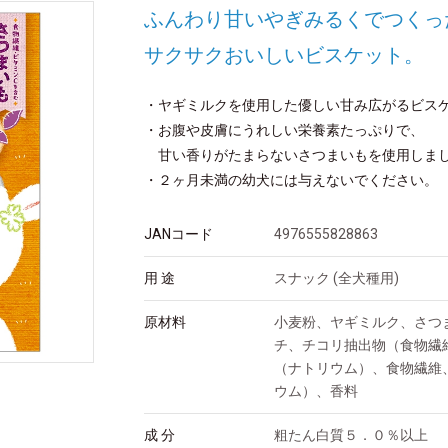
ふんわり甘いやぎみるくでつくっ
サクサクおいしいビスケット。
・ヤギミルクを使用した優しい甘み広がるビス
・お腹や皮膚にうれしい栄養素たっぷりで、
甘い香りがたまらないさつまいもを使用しま
・２ヶ月未満の幼犬には与えないでください。
JANコード
4976555828863
用 途
スナック (全犬種用)
原材料
小麦粉、ヤギミルク、さつ
チ、チコリ抽出物（食物繊
（ナトリウム）、食物繊維
ウム）、香料
成 分
粗たん白質５．０％以上