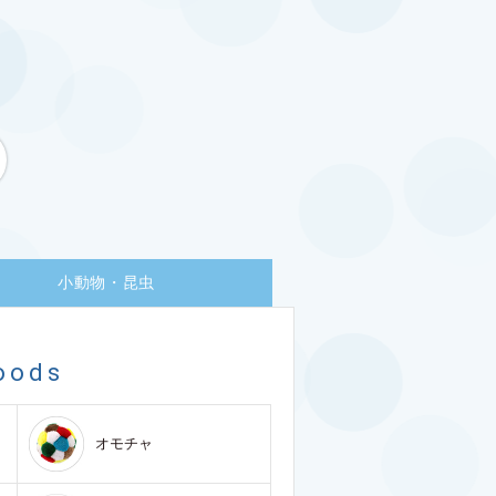
小動物・昆虫
oods
オモチャ