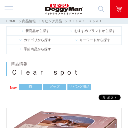
HOME
商品情報
リビング用品
Ｃｌｅａｒ ｓｐｏｔ
商品情報
新商品から探す
おすすめブランドから探す
カテゴリから探す
キーワードから探す
映像ギャラリー
季節商品から探す
知る・楽しむ
商品情報
Ｃｌｅａｒ ｓｐｏｔ
お客様窓口・Q＆A
猫
グッズ
リビング用品
会社情報
New
採用情報