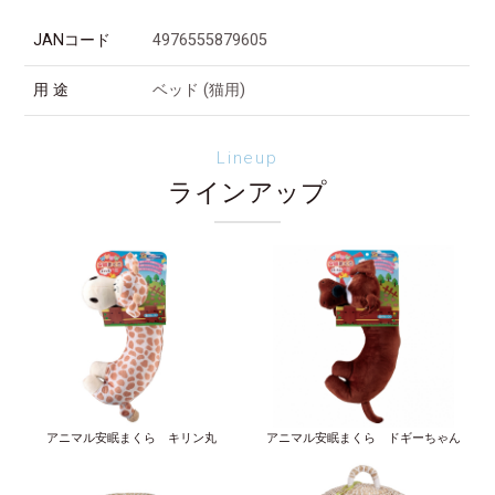
JANコード
4976555879605
用 途
ベッド (猫用)
Lineup
ラインアップ
アニマル安眠まくら キリン丸
アニマル安眠まくら ドギーちゃん