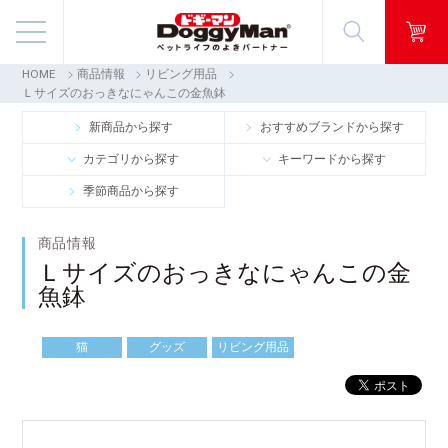
HOME
商品情報
リビング用品
商品情報
Ｌサイズのおっきなにゃんこの金魚鉢
新商品から探す
おすすめブランドから探す
映像ギャラリー
カテゴリから探す
キーワードから探す
季節商品から探す
知る・楽しむ
商品情報
お客様窓口・Q＆A
Ｌサイズのおっきなにゃんこの金
魚鉢
会社情報
猫
グッズ
リビング用品
採用情報