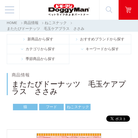
HOME
商品情報
ねこスナック
商品情報
またたびドーナッツ 毛玉ケアプラス ささみ
新商品から探す
おすすめブランドから探す
映像ギャラリー
カテゴリから探す
キーワードから探す
季節商品から探す
知る・楽しむ
商品情報
お客様窓口・Q＆A
またたびドーナッツ 毛玉ケアプ
ラス ささみ
会社情報
猫
フード
ねこスナック
採用情報