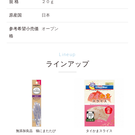
規 格
２０ｇ
原産国
日本
参考希望小売価
オープン
格
Lineup
ラインアップ
無添加良品 猫にまたたび
タイかまスライス