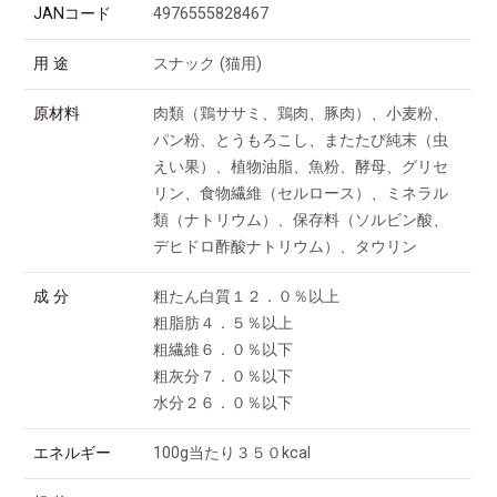
JANコード
4976555828467
用 途
スナック (猫用)
原材料
肉類（鶏ササミ、鶏肉、豚肉）、小麦粉、
パン粉、とうもろこし、またたび純末（虫
えい果）、植物油脂、魚粉、酵母、グリセ
リン、食物繊維（セルロース）、ミネラル
類（ナトリウム）、保存料（ソルビン酸、
デヒドロ酢酸ナトリウム）、タウリン
成 分
粗たん白質１２．０％以上
粗脂肪４．５％以上
粗繊維６．０％以下
粗灰分７．０％以下
水分２６．０％以下
エネルギー
100g当たり３５０kcal