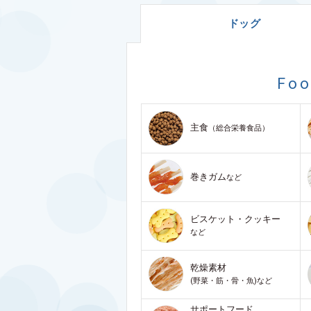
ドッグ
Fo
主食
（総合栄養食品）
巻きガム
など
ビスケット・クッキー
など
乾燥素材
(野菜・筋・骨・魚)など
サポートフード