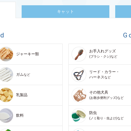
キャット
od
G
お手入れグッズ
ジャーキー類
(ブラシ・クシ)など
リード・カラー・
ガム
など
ハーネス
など
その他犬具
乳製品
(お散歩便利グッズ)など
防虫
飲料
(ノミ取り・虫よけ)など