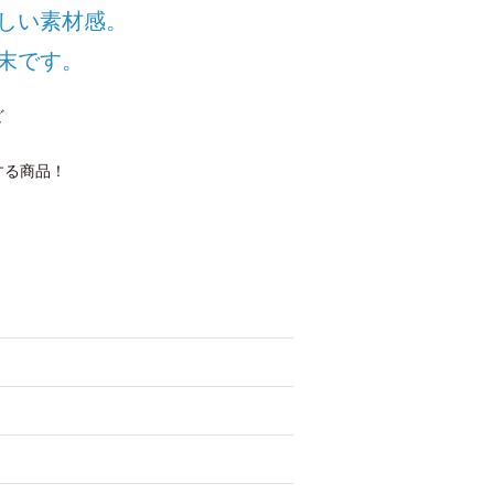
しい素材感。
末です。
ど
する商品！