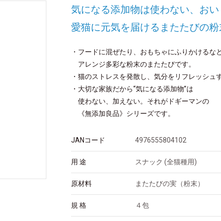
気になる添加物は使わない、おい
愛猫に元気を届けるまたたびの粉
・フードに混ぜたり、おもちゃにふりかけるな
アレンジ多彩な粉末のまたたびです。
・猫のストレスを発散し、気分をリフレッシュ
・大切な家族だから“気になる添加物”は
使わない、加えない。それがドギーマンの
《無添加良品》シリーズです。
JANコード
4976555804102
用 途
スナック (全猫種用)
原材料
またたびの実（粉末）
規 格
４包