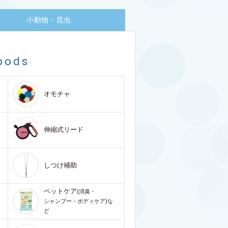
小動物・昆虫
oods
オモチャ
伸縮式リード
しつけ補助
ペットケア
(消臭・
シャンプー・ボディケア)な
ど