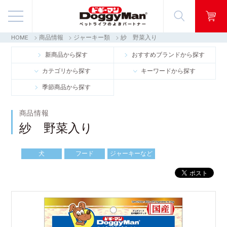
HOME
商品情報
ジャーキー類
紗 野菜入り
商品情報
新商品から探す
おすすめブランドから探す
カテゴリから探す
キーワードから探す
映像ギャラリー
季節商品から探す
知る・楽しむ
商品情報
紗 野菜入り
お客様窓口・Q＆A
犬
フード
ジャーキーなど
会社情報
採用情報