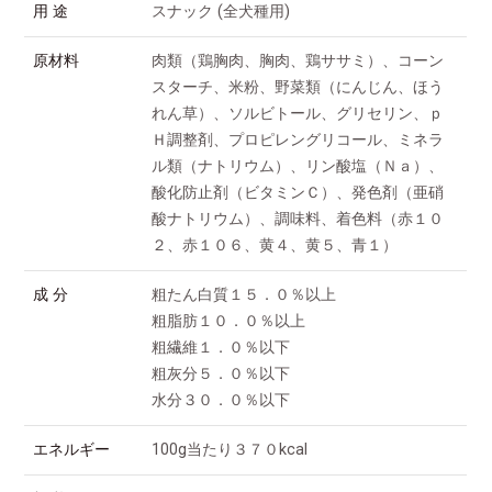
用 途
スナック (全犬種用)
原材料
肉類（鶏胸肉、胸肉、鶏ササミ）、コーン
スターチ、米粉、野菜類（にんじん、ほう
れん草）、ソルビトール、グリセリン、ｐ
Ｈ調整剤、プロピレングリコール、ミネラ
ル類（ナトリウム）、リン酸塩（Ｎａ）、
酸化防止剤（ビタミンＣ）、発色剤（亜硝
酸ナトリウム）、調味料、着色料（赤１０
２、赤１０６、黄４、黄５、青１）
成 分
粗たん白質１５．０％以上
粗脂肪１０．０％以上
粗繊維１．０％以下
粗灰分５．０％以下
水分３０．０％以下
エネルギー
100g当たり３７０kcal