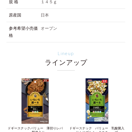
規 格
１４５ｇ
原産国
日本
参考希望小売価
オープン
格
Lineup
ラインアップ
ドギースナックバリュー 薄切りレバ
ドギースナック バリュー 乳酸菌入