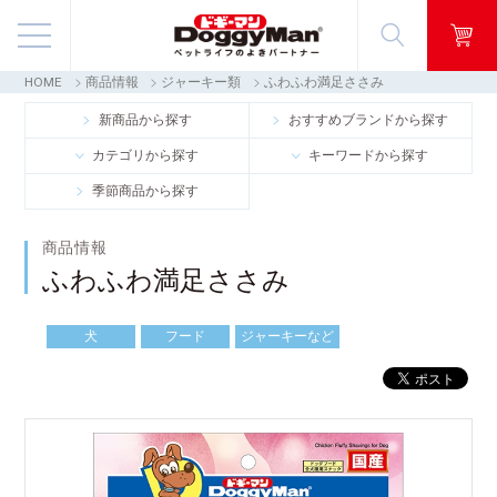
HOME
商品情報
ジャーキー類
ふわふわ満足ささみ
商品情報
新商品から探す
おすすめブランドから探す
カテゴリから探す
キーワードから探す
映像ギャラリー
季節商品から探す
知る・楽しむ
商品情報
ふわふわ満足ささみ
お客様窓口・Q＆A
犬
フード
ジャーキーなど
会社情報
採用情報