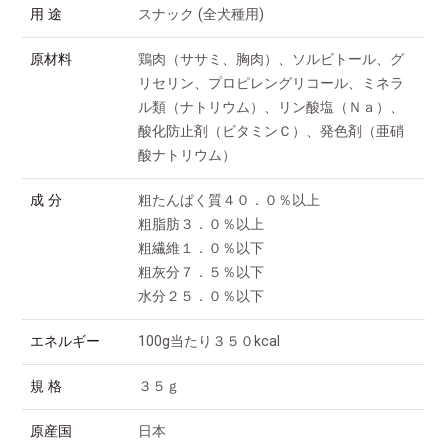
用 途
スナック (全犬種用)
原材料
鶏肉（ササミ、胸肉）、ソルビトール、グ
リセリン、プロピレングリコール、ミネラ
ル類（ナトリウム）、リン酸塩（Ｎａ）、
酸化防止剤（ビタミンＣ）、発色剤（亜硝
酸ナトリウム）
成 分
粗たんぱく質４０．０％以上
粗脂肪３．０％以上
粗繊維１．０％以下
粗灰分７．５％以下
水分２５．０％以下
エネルギー
100g当たり３５０kcal
規 格
３５ｇ
原産国
日本