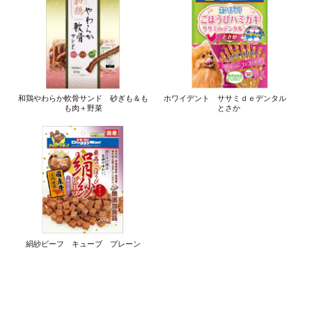
和鶏やわらか軟骨サンド 砂ぎも＆も
ホワイデント ササミｄｅデンタル
も肉＋野菜
とさか
絹紗ビーフ キューブ プレーン